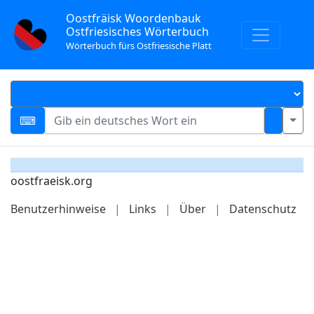
Oostfräisk Woordenbauk
Ostfriesisches Wörterbuch
Wörterbuch fürs Ostfriesische Platt
oostfraeisk.org
Benutzerhinweise
|
Links
|
Über
|
Datenschutz