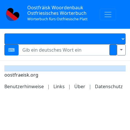
Oostfräisk Woordenbauk
Ostfriesisches Wörterbuch
Wörterbuch fürs Ostfriesische Platt
oostfraeisk.org
Benutzerhinweise
|
Links
|
Über
|
Datenschutz