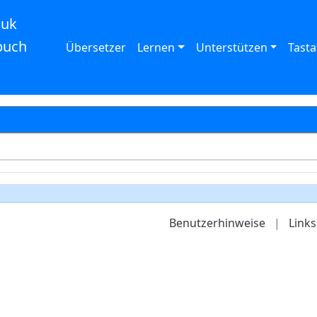
auk
buch
Übersetzer
Lernen
Unterstützen
Tasta
Benutzerhinweise
|
Links