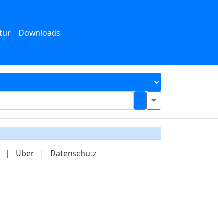
tur
Downloads
|
Über
|
Datenschutz