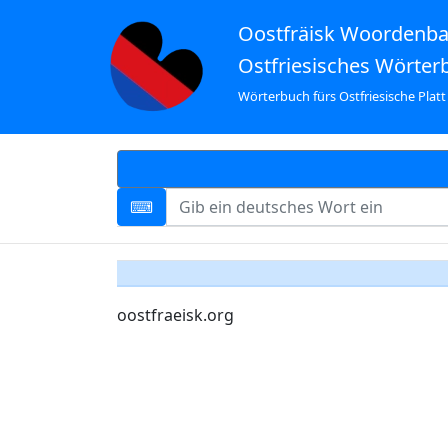
Oostfräisk Woordenb
Ostfriesisches Wörter
Wörterbuch fürs Ostfriesische Platt
oostfraeisk.org