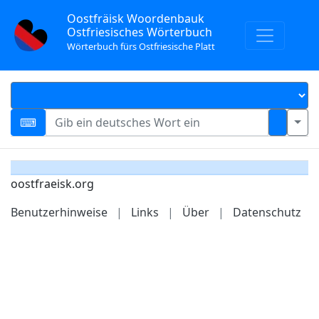
Oostfräisk Woordenbauk
Ostfriesisches Wörterbuch
Wörterbuch fürs Ostfriesische Platt
oostfraeisk.org
Benutzerhinweise
|
Links
|
Über
|
Datenschutz