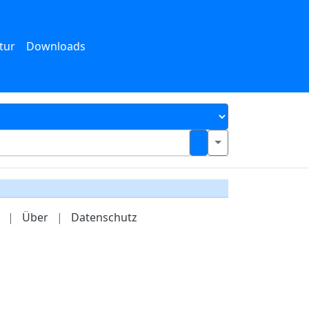
tur
Downloads
|
Über
|
Datenschutz