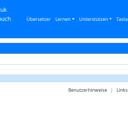
auk
buch
Übersetzer
Lernen
Unterstützen
Tasta
Benutzerhinweise
|
Links