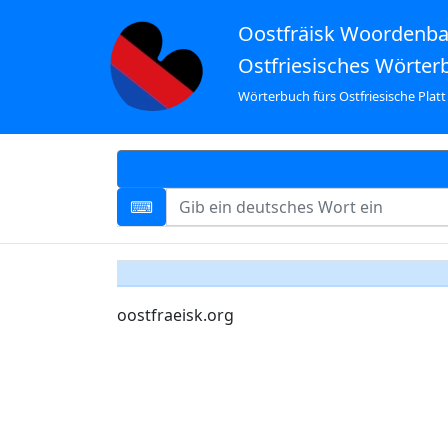
Oostfräisk Woordenb
Ostfriesisches Wörter
Wörterbuch fürs Ostfriesische Platt
oostfraeisk.org