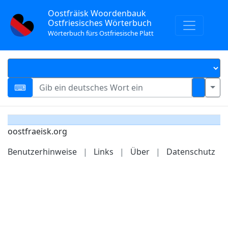
Oostfräisk Woordenbauk
Ostfriesisches Wörterbuch
Wörterbuch fürs Ostfriesische Platt
oostfraeisk.org
Benutzerhinweise
|
Links
|
Über
|
Datenschutz