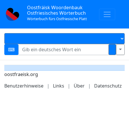
Oostfräisk Woordenbauk
Ostfriesisches Wörterbuch
Wörterbuch fürs Ostfriesische Platt
oostfraeisk.org
Benutzerhinweise
|
Links
|
Über
|
Datenschutz