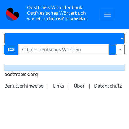
Oostfräisk Woordenbauk
Ostfriesisches Wörterbuch
Wörterbuch fürs Ostfriesische Platt
oostfraeisk.org
Benutzerhinweise
|
Links
|
Über
|
Datenschutz