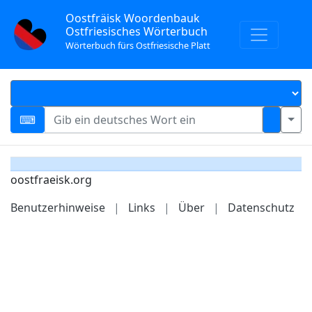
Oostfräisk Woordenbauk
Ostfriesisches Wörterbuch
Wörterbuch fürs Ostfriesische Platt
oostfraeisk.org
Benutzerhinweise
|
Links
|
Über
|
Datenschutz