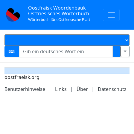
Oostfräisk Woordenbauk
Ostfriesisches Wörterbuch
Wörterbuch fürs Ostfriesische Platt
oostfraeisk.org
Benutzerhinweise
|
Links
|
Über
|
Datenschutz