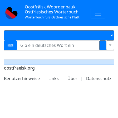
Oostfräisk Woordenbauk
Ostfriesisches Wörterbuch
Wörterbuch fürs Ostfriesische Platt
oostfraeisk.org
Benutzerhinweise
|
Links
|
Über
|
Datenschutz