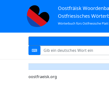
Oostfräisk Woordenb
Ostfriesisches Wörter
Wörterbuch fürs Ostfriesische Platt
oostfraeisk.org