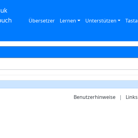
auk
buch
Übersetzer
Lernen
Unterstützen
Tasta
Benutzerhinweise
|
Links