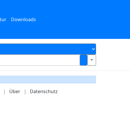
tur
Downloads
|
Über
|
Datenschutz