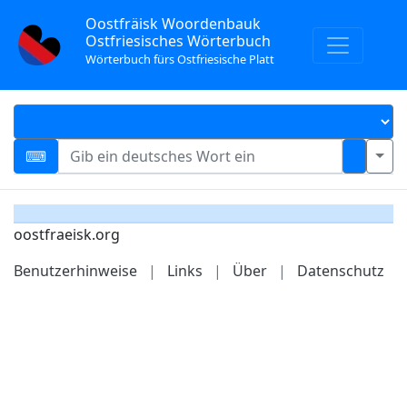
Oostfräisk Woordenbauk
Ostfriesisches Wörterbuch
Wörterbuch fürs Ostfriesische Platt
oostfraeisk.org
Benutzerhinweise
|
Links
|
Über
|
Datenschutz