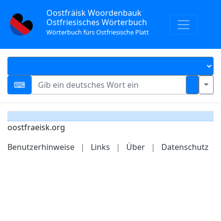
Oostfräisk Woordenbauk
Ostfriesisches Wörterbuch
Wörterbuch fürs Ostfriesische Platt
oostfraeisk.org
Benutzerhinweise
|
Links
|
Über
|
Datenschutz