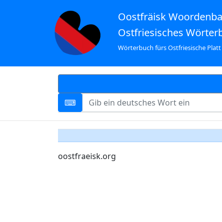
Oostfräisk Woordenb
Ostfriesisches Wörter
Wörterbuch fürs Ostfriesische Platt
oostfraeisk.org