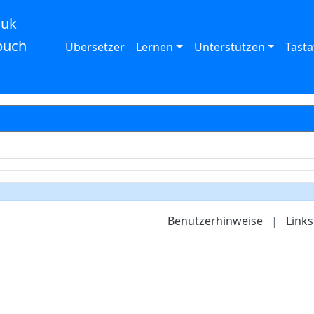
auk
buch
Übersetzer
Lernen
Unterstützen
Tasta
Benutzerhinweise
|
Links