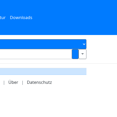
tur
Downloads
|
Über
|
Datenschutz