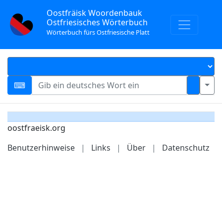
Oostfräisk Woordenbauk
Ostfriesisches Wörterbuch
Wörterbuch fürs Ostfriesische Platt
oostfraeisk.org
Benutzerhinweise
|
Links
|
Über
|
Datenschutz