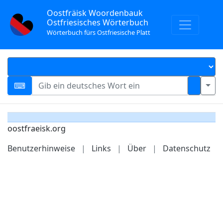
Oostfräisk Woordenbauk
Ostfriesisches Wörterbuch
Wörterbuch fürs Ostfriesische Platt
oostfraeisk.org
Benutzerhinweise
|
Links
|
Über
|
Datenschutz