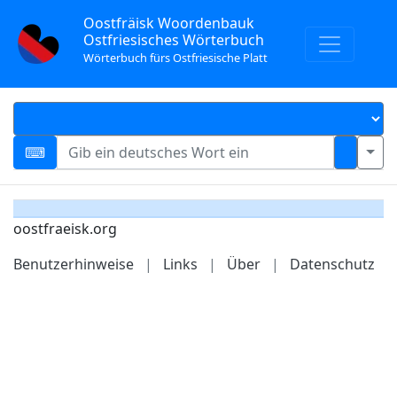
Oostfräisk Woordenbauk
Ostfriesisches Wörterbuch
Wörterbuch fürs Ostfriesische Platt
oostfraeisk.org
Benutzerhinweise
|
Links
|
Über
|
Datenschutz