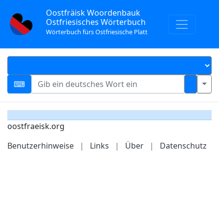
Oostfräisk Woordenbauk
Ostfriesisches Wörterbuch
Wörterbuch fürs Ostfriesische Platt
oostfraeisk.org
Benutzerhinweise
|
Links
|
Über
|
Datenschutz