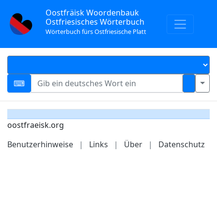
Oostfräisk Woordenbauk
Ostfriesisches Wörterbuch
Wörterbuch fürs Ostfriesische Platt
oostfraeisk.org
Benutzerhinweise
|
Links
|
Über
|
Datenschutz