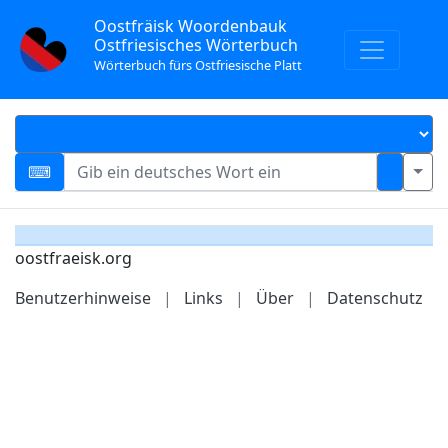
Oostfräisk Woordenbauk
Ostfriesisches Wörterbuch
Wörterbuch fürs Ostfriesische Platt
oostfraeisk.org
Benutzerhinweise
|
Links
|
Über
|
Datenschutz