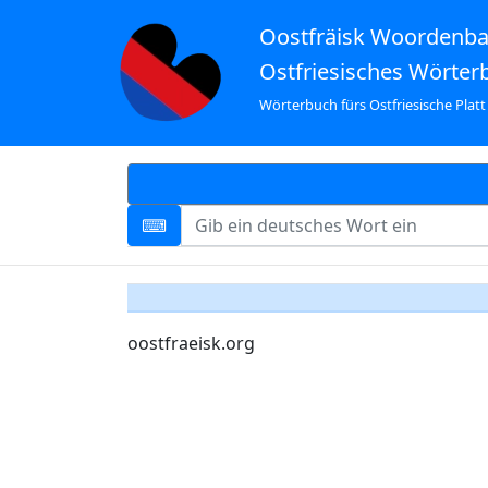
Oostfräisk Woordenb
Ostfriesisches Wörter
Wörterbuch fürs Ostfriesische Platt
oostfraeisk.org