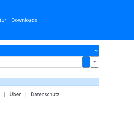
tur
Downloads
|
Über
|
Datenschutz