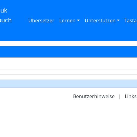
auk
buch
Übersetzer
Lernen
Unterstützen
Tasta
Benutzerhinweise
|
Links