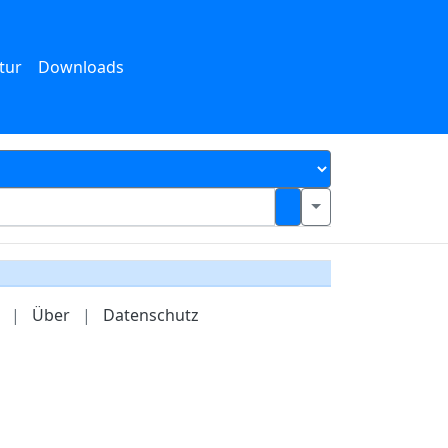
tur
Downloads
|
Über
|
Datenschutz