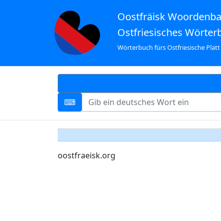
Oostfräisk Woordenb
Ostfriesisches Wörter
Wörterbuch fürs Ostfriesische Platt
oostfraeisk.org