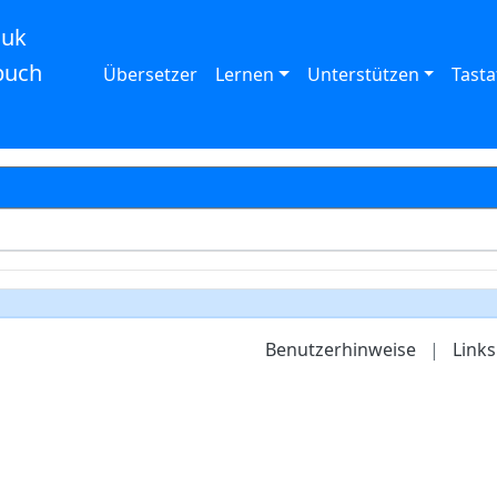
auk
buch
Übersetzer
Lernen
Unterstützen
Tasta
Benutzerhinweise
|
Links