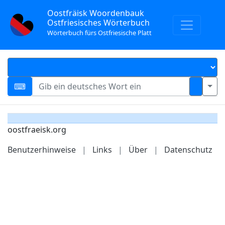
Oostfräisk Woordenbauk
Ostfriesisches Wörterbuch
Wörterbuch fürs Ostfriesische Platt
oostfraeisk.org
Benutzerhinweise
|
Links
|
Über
|
Datenschutz