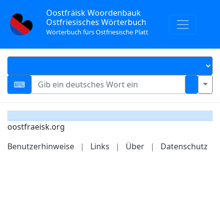
Oostfräisk Woordenbauk
Ostfriesisches Wörterbuch
Wörterbuch fürs Ostfriesische Platt
oostfraeisk.org
Benutzerhinweise
|
Links
|
Über
|
Datenschutz