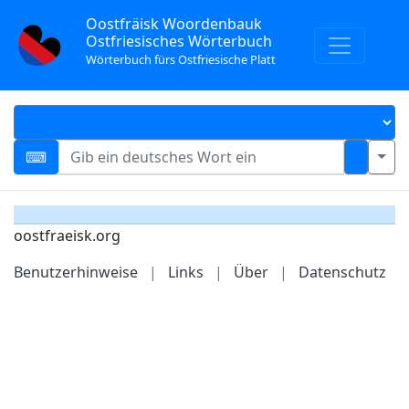
Oostfräisk Woordenbauk
Ostfriesisches Wörterbuch
Wörterbuch fürs Ostfriesische Platt
oostfraeisk.org
Benutzerhinweise
|
Links
|
Über
|
Datenschutz