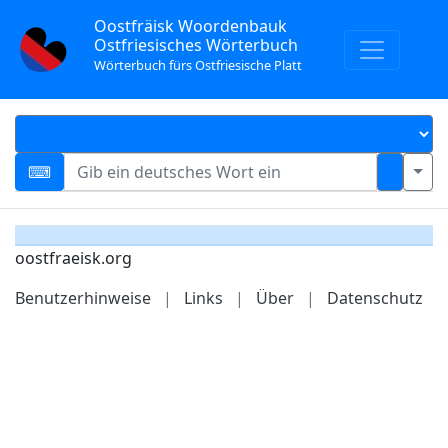
Oostfräisk Woordenbauk
Ostfriesisches Wörterbuch
Wörterbuch fürs Ostfriesische Platt
oostfraeisk.org
Benutzerhinweise
|
Links
|
Über
|
Datenschutz