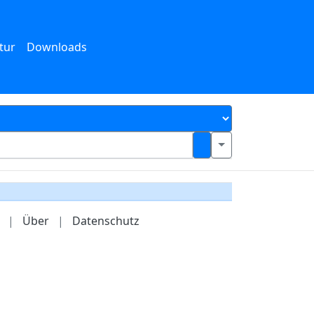
tur
Downloads
|
Über
|
Datenschutz