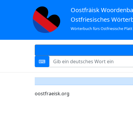
Oostfräisk Woordenb
Ostfriesisches Wörter
Wörterbuch fürs Ostfriesische Platt
oostfraeisk.org