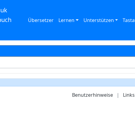
auk
buch
Übersetzer
Lernen
Unterstützen
Tasta
Benutzerhinweise
|
Links