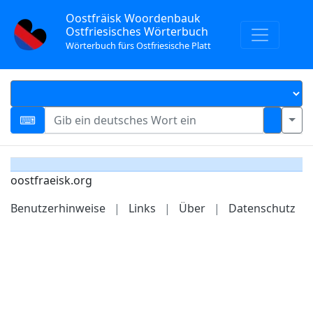
Oostfräisk Woordenbauk
Ostfriesisches Wörterbuch
Wörterbuch fürs Ostfriesische Platt
oostfraeisk.org
Benutzerhinweise
|
Links
|
Über
|
Datenschutz