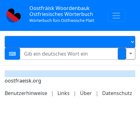
Oostfräisk Woordenbauk
Ostfriesisches Wörterbuch
Wörterbuch fürs Ostfriesische Platt
oostfraeisk.org
Benutzerhinweise
|
Links
|
Über
|
Datenschutz