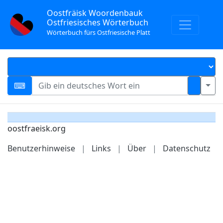
Oostfräisk Woordenbauk
Ostfriesisches Wörterbuch
Wörterbuch fürs Ostfriesische Platt
oostfraeisk.org
Benutzerhinweise
|
Links
|
Über
|
Datenschutz