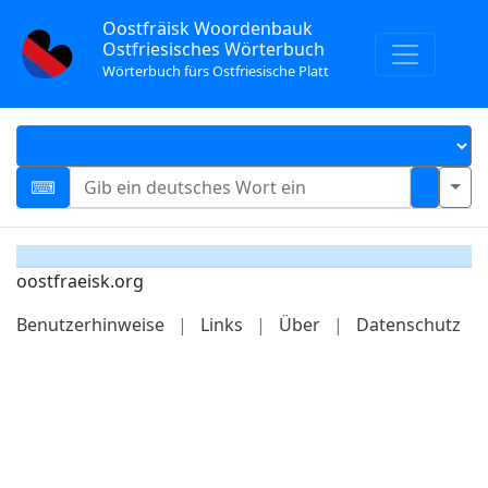
Oostfräisk Woordenbauk
Ostfriesisches Wörterbuch
Wörterbuch fürs Ostfriesische Platt
oostfraeisk.org
Benutzerhinweise
|
Links
|
Über
|
Datenschutz