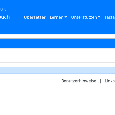
auk
buch
Übersetzer
Lernen
Unterstützen
Tasta
Benutzerhinweise
|
Links