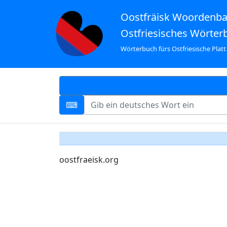
Oostfräisk Woordenb
Ostfriesisches Wörter
Wörterbuch fürs Ostfriesische Platt
oostfraeisk.org