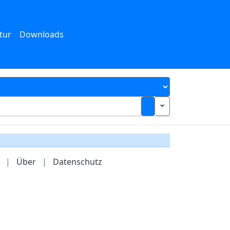
tur
Downloads
|
Über
|
Datenschutz