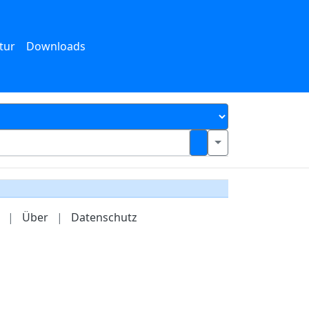
tur
Downloads
|
Über
|
Datenschutz