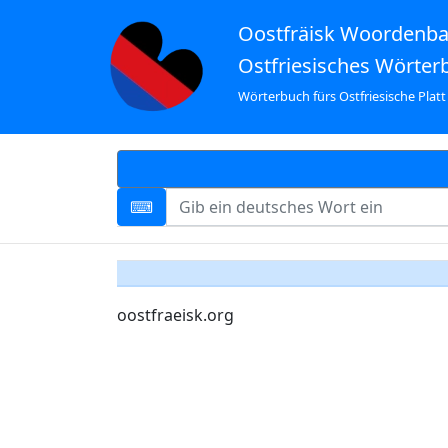
Oostfräisk Woordenb
Ostfriesisches Wörter
Wörterbuch fürs Ostfriesische Platt
oostfraeisk.org