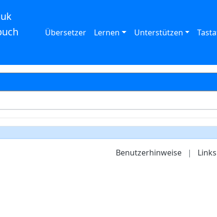
auk
buch
Übersetzer
Lernen
Unterstützen
Tasta
Benutzerhinweise
|
Links