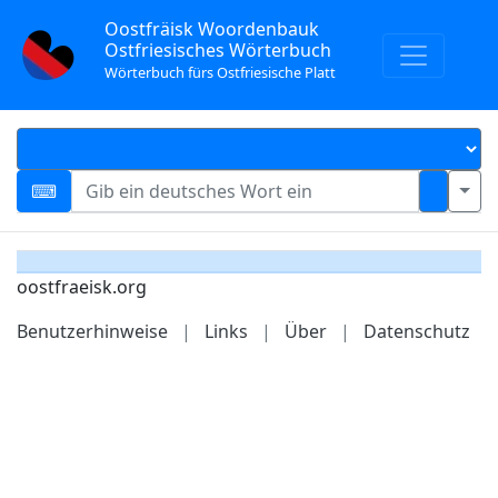
Oostfräisk Woordenbauk
Ostfriesisches Wörterbuch
Wörterbuch fürs Ostfriesische Platt
oostfraeisk.org
Benutzerhinweise
|
Links
|
Über
|
Datenschutz