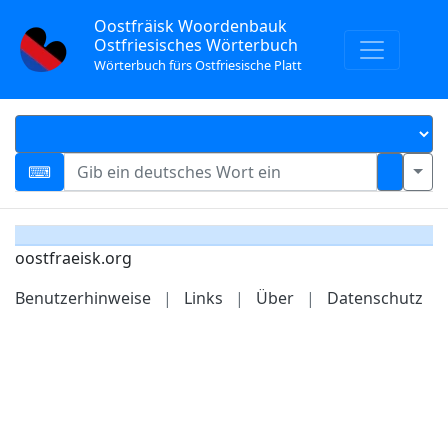
Oostfräisk Woordenbauk
Ostfriesisches Wörterbuch
Wörterbuch fürs Ostfriesische Platt
oostfraeisk.org
Benutzerhinweise
|
Links
|
Über
|
Datenschutz