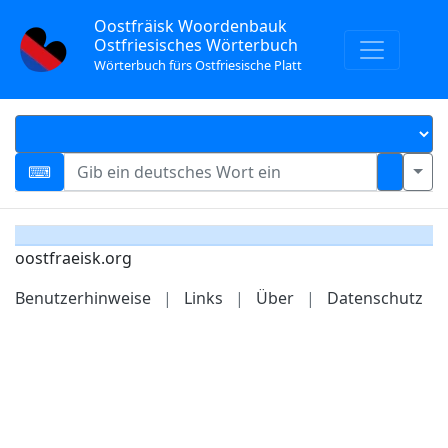
Oostfräisk Woordenbauk
Ostfriesisches Wörterbuch
Wörterbuch fürs Ostfriesische Platt
oostfraeisk.org
Benutzerhinweise
|
Links
|
Über
|
Datenschutz