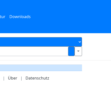
tur
Downloads
|
Über
|
Datenschutz