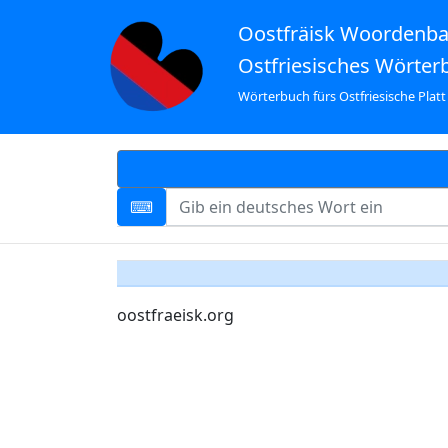
Oostfräisk Woordenb
Ostfriesisches Wörter
Wörterbuch fürs Ostfriesische Platt
oostfraeisk.org