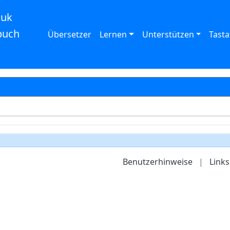
auk
buch
Übersetzer
Lernen
Unterstützen
Tasta
Benutzerhinweise
|
Links