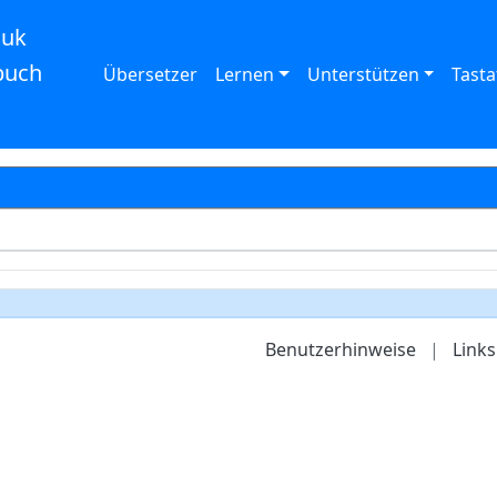
auk
buch
Übersetzer
Lernen
Unterstützen
Tasta
Benutzerhinweise
|
Links