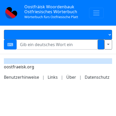
Oostfräisk Woordenbauk
Ostfriesisches Wörterbuch
Wörterbuch fürs Ostfriesische Platt
oostfraeisk.org
Benutzerhinweise
|
Links
|
Über
|
Datenschutz