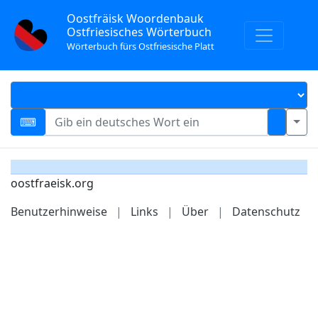
Oostfräisk Woordenbauk
Ostfriesisches Wörterbuch
Wörterbuch fürs Ostfriesische Platt
oostfraeisk.org
Benutzerhinweise
|
Links
|
Über
|
Datenschutz