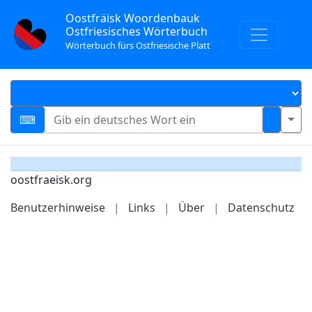
Oostfräisk Woordenbauk
Ostfriesisches Wörterbuch
Wörterbuch fürs Ostfriesische Platt
oostfraeisk.org
Benutzerhinweise
|
Links
|
Über
|
Datenschutz