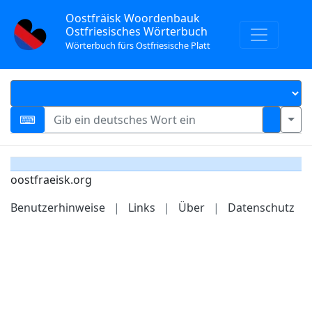
Oostfräisk Woordenbauk
Ostfriesisches Wörterbuch
Wörterbuch fürs Ostfriesische Platt
oostfraeisk.org
Benutzerhinweise
|
Links
|
Über
|
Datenschutz