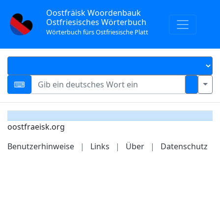
Oostfräisk Woordenbauk
Ostfriesisches Wörterbuch
Wörterbuch fürs Ostfriesische Platt
oostfraeisk.org
Benutzerhinweise
|
Links
|
Über
|
Datenschutz