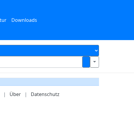
tur
Downloads
|
Über
|
Datenschutz