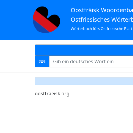
Oostfräisk Woordenb
Ostfriesisches Wörter
Wörterbuch fürs Ostfriesische Platt
oostfraeisk.org