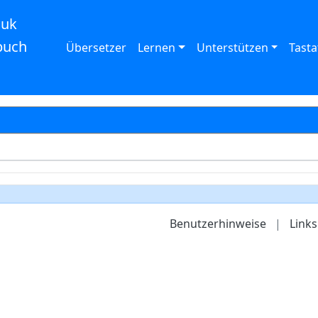
auk
buch
Übersetzer
Lernen
Unterstützen
Tasta
Benutzerhinweise
|
Links