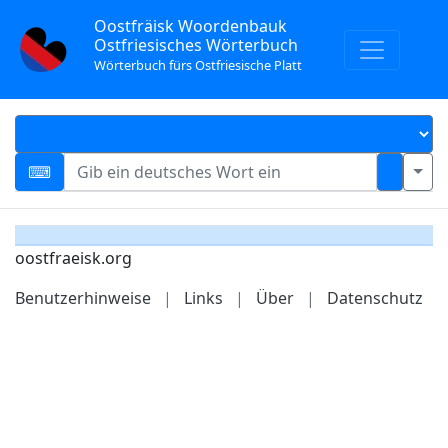
Oostfräisk Woordenbauk
Ostfriesisches Wörterbuch
Wörterbuch fürs Ostfriesische Platt
oostfraeisk.org
Benutzerhinweise
|
Links
|
Über
|
Datenschutz