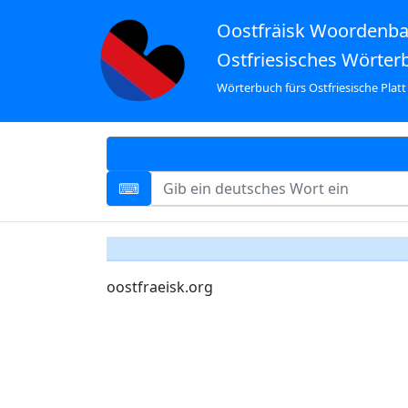
Oostfräisk Woordenb
Ostfriesisches Wörter
Wörterbuch fürs Ostfriesische Platt
oostfraeisk.org