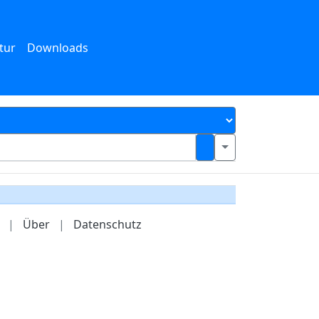
tur
Downloads
|
Über
|
Datenschutz