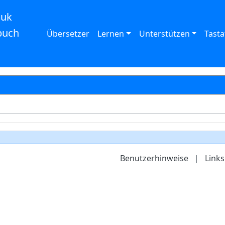
auk
buch
Übersetzer
Lernen
Unterstützen
Tasta
Benutzerhinweise
|
Links