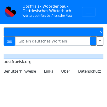
Oostfräisk Woordenbauk
Ostfriesisches Wörterbuch
Wörterbuch fürs Ostfriesische Platt
oostfraeisk.org
Benutzerhinweise
|
Links
|
Über
|
Datenschutz