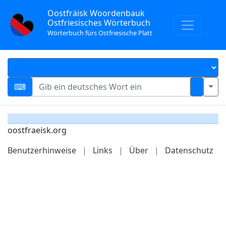
Oostfräisk Woordenbauk
Ostfriesisches Wörterbuch
Wörterbuch fürs Ostfriesische Platt
oostfraeisk.org
Benutzerhinweise
|
Links
|
Über
|
Datenschutz