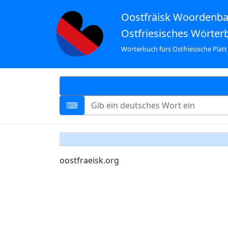
Oostfräisk Woordenb
Ostfriesisches Wörter
Wörterbuch fürs Ostfriesische Platt
oostfraeisk.org