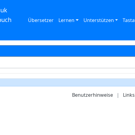
auk
buch
Übersetzer
Lernen
Unterstützen
Tasta
Benutzerhinweise
|
Links