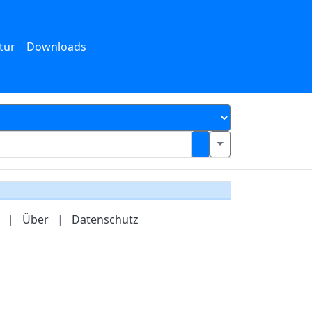
tur
Downloads
|
Über
|
Datenschutz